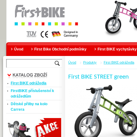
Úvod
First Bike Obchodní podmínky
First BIKE vychytávky
Úvod
Produkty
First BIKE odrážedla
First BIKE STREET green
First BIKE odrážedla
FirstBIKE příslušenství k
odrážedlům
Dětské přilby na kolo
Carrera