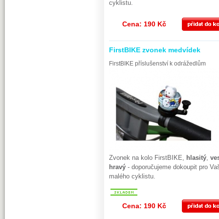
cyklistu.
Cena: 190 Kč
FirstBIKE zvonek medvídek
FirstBIKE příslušenství k odrážedlům
Zvonek na kolo FirstBIKE,
hlasitý
,
ve
hravý
- doporučujeme dokoupit pro Va
malého cyklistu.
Cena: 190 Kč