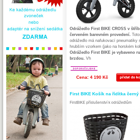
Odrážedlo First BIKE CROSS v štříb
červeném barevném provedení.
Toto
odrážedlo má nafukovací pneumatiky 
hrubším vzorkem (jako na horském kol
Odrážedlo First BIKE je vybaveno r
brzdou.
Vh
Cena: 4 190 Kč
First BIKE Košík na řídítka černý
FirstBIKE příslušenství k odrážedlům