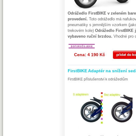
Odrážedlo FirstBIKE v zeleném bar
provedení.
Toto odrážedlo má nafuko
pneumatiky s jemnějším vzorkem (jak
trekovém kole)
Odrážedlo FirstBIKE 
vybaveno ruční brzdou.
Vhodné pro d
Cena: 4 190 Kč
FirstBIKE Adaptér na snížení sed
FirstBIKE příslušenství k odrážedlům