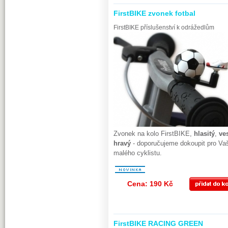
FirstBIKE zvonek fotbal
FirstBIKE příslušenství k odrážedlům
Zvonek na kolo FirstBIKE,
hlasitý
,
ve
hravý
- doporučujeme dokoupit pro Va
malého cyklistu.
Cena: 190 Kč
FirstBIKE RACING GREEN