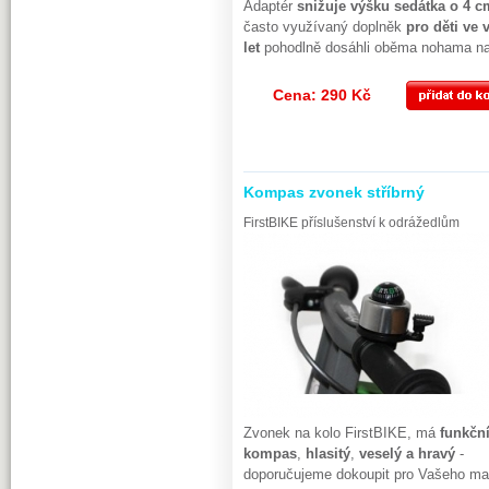
Adaptér
snižuje výšku sedátka o 4 c
často využívaný doplněk
pro děti ve 
let
pohodlně dosáhli oběma nohama n
Cena: 290 Kč
Kompas zvonek stříbrný
FirstBIKE příslušenství k odrážedlům
Zvonek na kolo FirstBIKE, má
funkčn
kompas
,
hlasitý
,
veselý a hravý
-
doporučujeme dokoupit pro Vašeho ma