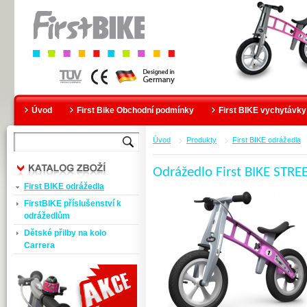
Úvod
First Bike Obchodní podmínky
First BIKE vychytávky
Úvod
Produkty
First BIKE odrážedla
Odrážedlo First BIKE STRE
First BIKE odrážedla
FirstBIKE příslušenství k
odrážedlům
Dětské přilby na kolo
Carrera